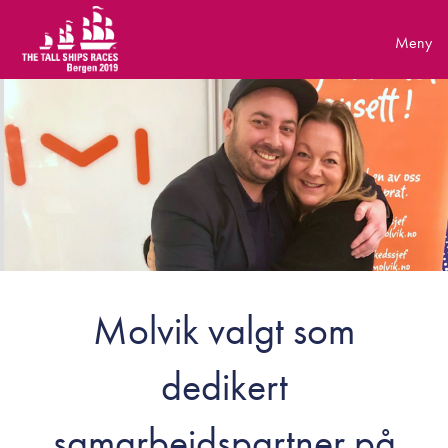
Skip
to
content
Molvik valgt som
dedikert
samarbeidspartner på