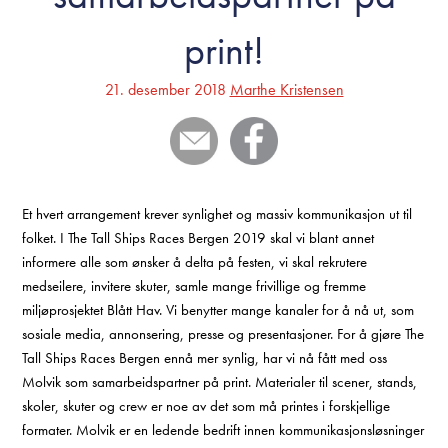
print!
21. desember 2018
Marthe Kristensen
Et hvert arrangement krever synlighet og massiv kommunikasjon ut til
folket. I The Tall Ships Races Bergen 2019 skal vi blant annet
informere alle som ønsker å delta på festen, vi skal rekrutere
medseilere, invitere skuter, samle mange frivillige og fremme
miljøprosjektet Blått Hav. Vi benytter mange kanaler for å nå ut, som
sosiale media, annonsering, presse og presentasjoner. For å gjøre The
Tall Ships Races Bergen ennå mer synlig, har vi nå fått med oss
Molvik som samarbeidspartner på print. Materialer til scener, stands,
skoler, skuter og crew er noe av det som må printes i forskjellige
formater. Molvik er en ledende bedrift innen kommunikasjonsløsninger