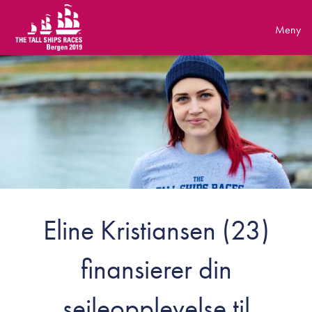
Skip
to
content
Eline Kristiansen (23)
finansierer din
seileopplevelse til