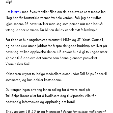
skip!
I et
intervju
med Byas forteller Eline om sin opplevelse som medseiler:
“Jeg har fått fantastiske venner fra hele verden. Folk jeg har truffet
igjen senere. På havet utvikler man seg som person når man bor så
tett og jobber sammen. Du blir en del av et helt nytt fellesskap.”
For tiden er hun ungdomsrepresentant i NSTA og STI Youth Council,
og har de siste årene jobbet for å spre det gode budskap om livet på
havet og hvilken opplevelse det er. Nå ønsker hun å gi to ungdommer
sjansen til å oppleve det samme som henne gjennom prosjektet
Vitamin Sea Sail.
Kristiansen utlyser to ledige medseilerplasser under Tall Ships Races til
sommeren, og hun dekker kostnadene.
Du trenger ingen erfaring innen seiling for å være med på
Tall Ships Races eller for å kvalifisere deg til stipendet. Alle får
nødvendig informasjon og opplæring om bord!
Er du mellom 18-25 år og interessert i denne fantastiske muligheten?