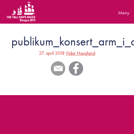
Skip
to
content
publikum_konsert_arm_i_
27. april 2018
Vidar Haugland